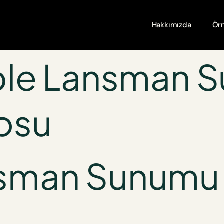
Hakkımızda
Örn
le Lansman 
osu
nsman Sunumu