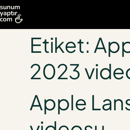
Etiket:
App
2023 vide
Apple La
videosu