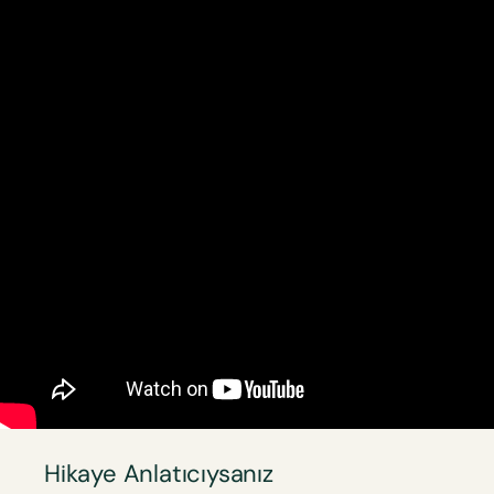
Hikaye Anlatıcıysanız