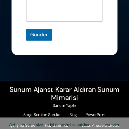
Gönder
Sunum Ajansı: Karar Aldıran Sunum
Mimarisi
Sunum Yaptır
Sıkça Sorulan Sorular
Blog
PowerPoint
Web sitemizde size en iyi deneyimi sunabilmemiz için çerezleri
Çalışma Süreci
Hizmetlerimiz
Vaka: Anadolu Grubu