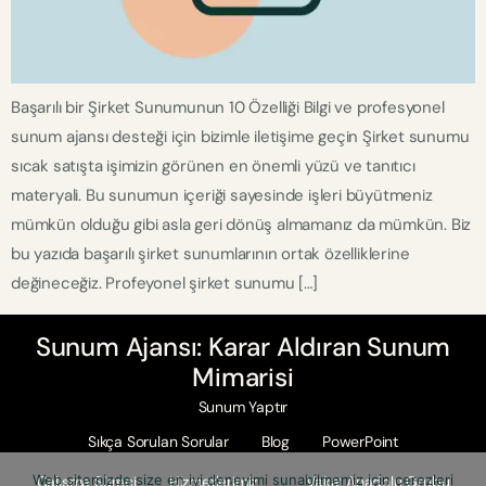
Başarılı bir Şirket Sunumunun 10 Özelliği Bilgi ve profesyonel
sunum ajansı desteği için bizimle iletişime geçin Şirket sunumu
sıcak satışta işimizin görünen en önemli yüzü ve tanıtıcı
materyali. Bu sunumun içeriği sayesinde işleri büyütmeniz
mümkün olduğu gibi asla geri dönüş almamanız da mümkün. Biz
bu yazıda başarılı şirket sunumlarının ortak özelliklerine
değineceğiz. Profeyonel şirket sunumu […]
Sunum Ajansı: Karar Aldıran Sunum
Mimarisi
Sunum Yaptır
Sıkça Sorulan Sorular
Blog
PowerPoint
Web sitemizde size en iyi deneyimi sunabilmemiz için çerezleri
Çalışma Süreci
Hizmetlerimiz
Vaka: Anadolu Grubu