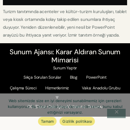
Turizm tanıtımında acenteler ve kültür-turizm kuruluşları, tablet
veya kiosk ortamında kolay takip edilen sunumlara ihtiyaç
duyuyor. Yeniden düzenlenebilir, yeni nesil bir PowerPoint
arayüzü bu ihtiyaca yanıt veriyor. İzmir tanıtım örneği yazıda.
Sunum Ajansı: Karar Aldıran Sunum
Mimarisi
Sunum Yaptır
Sıkça Sorulan Sorular
Blog
PowerPoint
Çalışma Süreci
Hizmetlerimiz
Vaka: Anadolu Grubu
Web sitemizde size en iyi deneyimi sunabilmemiz için çerezleri
CCI (Coca-Cola İçecek) Yatırımcı Sunumu
kullanıyoruz. Bu siteyi kullanmaya devam ederseniz, bunu kabul
ettiğinizi varsayarız.
Tamam
Gizlilik politikası