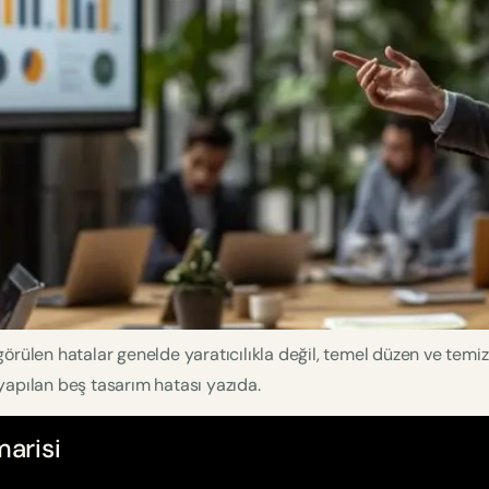
örülen hatalar genelde yaratıcılıkla değil, temel düzen ve temizl
yapılan beş tasarım hatası yazıda.
arisi