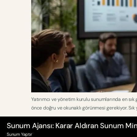
Yatırımcı ve yönetim kurulu sunumlarında en sık g
önce doğru ve okunaklı görünmesi gerekiyor. Sık 
Sunum Ajansı: Karar Aldıran Sunum Mim
Sunum Yaptır