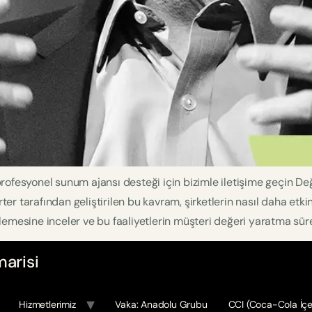
 profesyonel sunum ajansı desteği için bizimle iletişime geçin Değ
ter tarafından geliştirilen bu kavram, şirketlerin nasıl daha etkin,
rinlemesine inceler ve bu faaliyetlerin müşteri değeri yaratma sür
arisi
Hizmetlerimiz
Vaka: Anadolu Grubu
CCI (Coca-Cola İçe