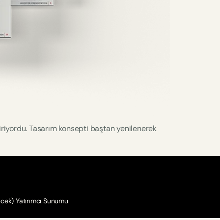
iriyordu. Tasarım konsepti baştan yenilenerek
cek) Yatırımcı Sunumu