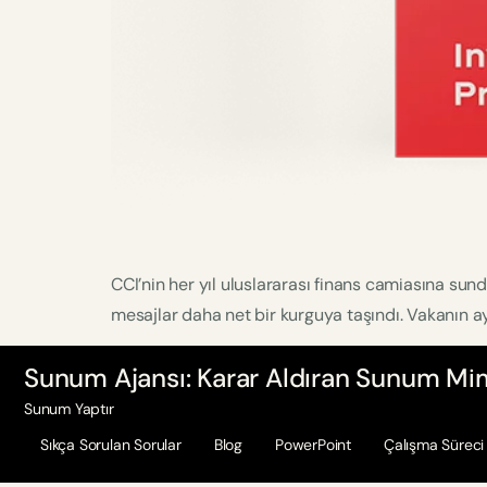
CCI’nin her yıl uluslararası finans camiasına su
mesajlar daha net bir kurguya taşındı. Vakanın ayr
Sunum Ajansı: Karar Aldıran Sunum Mim
Sunum Yaptır
Sıkça Sorulan Sorular
Blog
PowerPoint
Çalışma Süreci