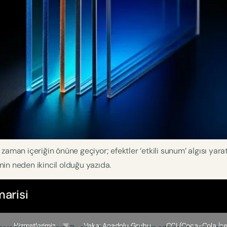
aman içeriğin önüne geçiyor; efektler ‘etkili sunum’ algısı yarat
in neden ikincil olduğu yazıda.
arisi
Hizmetlerimiz
Vaka: Anadolu Grubu
CCI (Coca-Cola İçe