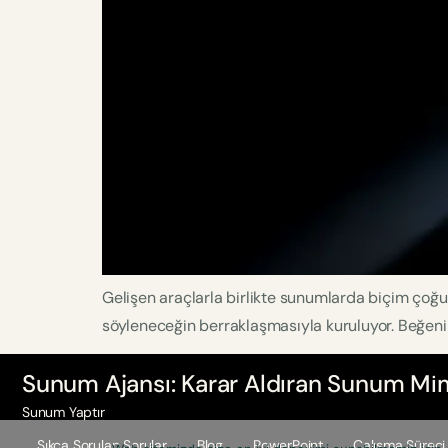
Gelişen araçlarla birlikte sunumlarda biçim çoğu z
söyleneceğin berraklaşmasıyla kuruluyor. Beğenin
Sunum Ajansı: Karar Aldıran Sunum Mim
Sunum Yaptır
Sıkça Sorulan Sorular
Blog
PowerPoint
Çalışma Süreci