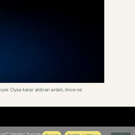
ıyor. Oysa karar aldıran anlatı, önce ne
cek) Yatırımcı Sunumu