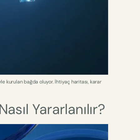
e kurulan bağda oluyor. İhtiyaç haritası, karar
sıl Yararlanılır?