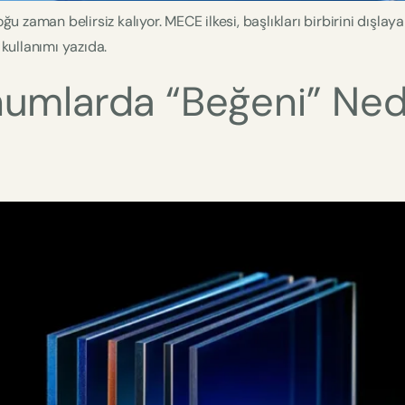
 zaman belirsiz kalıyor. MECE ilkesi, başlıkları birbirini dışl
 kullanımı yazıda.
numlarda “Beğeni” Ned