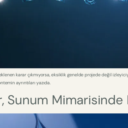
lenen karar çıkmıyorsa, eksiklik genelde projede değil izleyiciyl
ntemin ayrıntıları yazıda.
, Sunum Mimarisinde Na