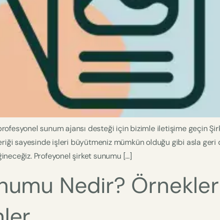
 profesyonel sunum ajansı desteği için bizimle iletişime geçin Ş
çeriği sayesinde işleri büyütmeniz mümkün olduğu gibi asla ge
eğineceğiz. Profeyonel şirket sunumu […]
numu Nedir? Örnekleri
ler