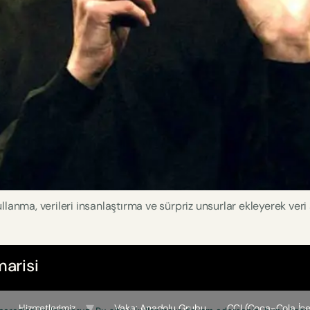
lanma, verileri insanlaştırma ve sürpriz unsurlar ekleyerek veri 
arisi
Hizmetlerimiz
Vaka: Anadolu Grubu
CCI (Coca-Cola İçe