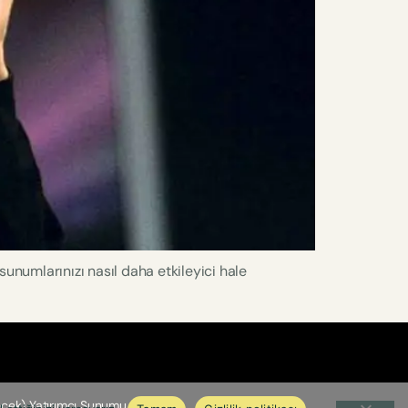
sunumlarınızı nasıl daha etkileyici hale
cek) Yatırımcı Sunumu