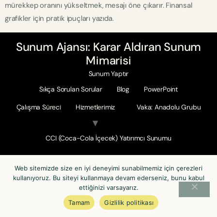
mürekkep oranını yükseltmek, mesajı öne çıkarır. Finansal
grafikler için pratik ipuçları yazıda.
Sunum Ajansı: Karar Aldıran Sunum
Mimarisi
Sunum Yaptır
Sıkça Sorulan Sorular
Blog
PowerPoint
Çalışma Süreci
Hizmetlerimiz
Vaka: Anadolu Grubu
CCI (Coca-Cola İçecek) Yatırımcı Sunumu
Web sitemizde size en iyi deneyimi sunabilmemiz için çerezleri
kullanıyoruz. Bu siteyi kullanmaya devam ederseniz, bunu kabul
ettiğinizi varsayarız.
Tamam
Gizlilik politikası