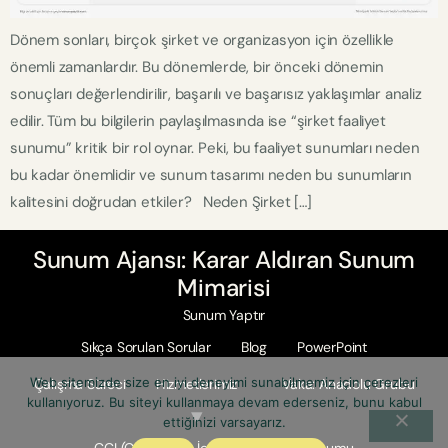
Dönem sonları, birçok şirket ve organizasyon için özellikle
önemli zamanlardır. Bu dönemlerde, bir önceki dönemin
sonuçları değerlendirilir, başarılı ve başarısız yaklaşımlar analiz
edilir. Tüm bu bilgilerin paylaşılmasında ise “şirket faaliyet
sunumu” kritik bir rol oynar. Peki, bu faaliyet sunumları neden
bu kadar önemlidir ve sunum tasarımı neden bu sunumların
kalitesini doğrudan etkiler? Neden Şirket […]
Sunum Ajansı: Karar Aldıran Sunum
Mimarisi
Sunum Yaptır
Sıkça Sorulan Sorular
Blog
PowerPoint
Web sitemizde size en iyi deneyimi sunabilmemiz için çerezleri
Çalışma Süreci
Hizmetlerimiz
Vaka: Anadolu Grubu
kullanıyoruz. Bu siteyi kullanmaya devam ederseniz, bunu kabul
ettiğinizi varsayarız.