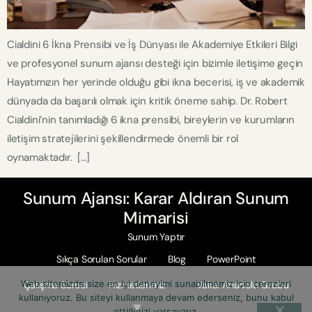
Cialdini 6 İkna Prensibi ve İş Dünyası ile Akademiye Etkileri Bilgi
ve profesyonel sunum ajansı desteği için bizimle iletişime geçin
Hayatımızın her yerinde olduğu gibi ikna becerisi, iş ve akademik
dünyada da başarılı olmak için kritik öneme sahip. Dr. Robert
Cialdini’nin tanımladığı 6 ikna prensibi, bireylerin ve kurumların
iletişim stratejilerini şekillendirmede önemli bir rol
oynamaktadır. […]
Sunum Ajansı: Karar Aldıran Sunum
Mimarisi
Sunum Yaptır
Sıkça Sorulan Sorular
Blog
PowerPoint
Web sitemizde size en iyi deneyimi sunabilmemiz için çerezleri
Çalışma Süreci
Hizmetlerimiz
Vaka: Anadolu Grubu
kullanıyoruz. Bu siteyi kullanmaya devam ederseniz, bunu kabul
ettiğinizi varsayarız.